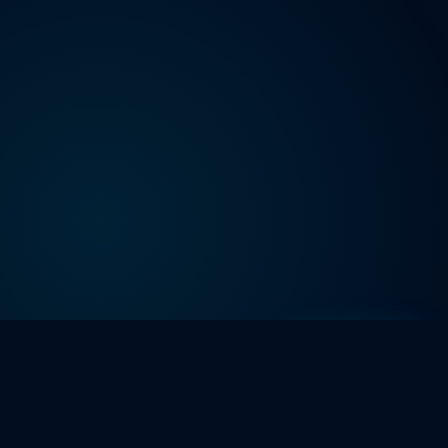
Contratar
Plan seleccionado:
SSL Gratis incluido
—
·
Backups diarios automáticos
0
Quitar
$0.00
/mes
ahora →
Uptime 99.9% SLA
Panel cPanel & Plesk
Soporte 24/7 en español